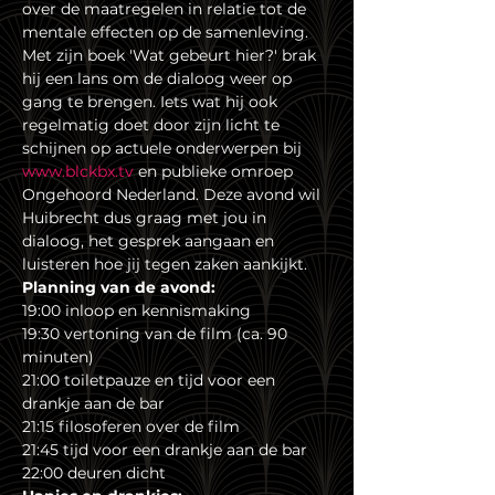
over de maatregelen in relatie tot de 
mentale effecten op de samenleving. 
Met zijn boek 'Wat gebeurt hier?' brak 
hij een lans om de dialoog weer op 
gang te brengen. Iets wat hij ook 
regelmatig doet door zijn licht te 
schijnen op actuele onderwerpen bij 
www.blckbx.tv
 en publieke omroep 
Ongehoord Nederland. Deze avond wil 
Huibrecht dus graag met jou in 
dialoog, het gesprek aangaan en 
luisteren hoe jij tegen zaken aankijkt.
Planning van de avond:
19:00 inloop en kennismaking
19:30 vertoning van de film (ca. 90 
minuten)
21:00 toiletpauze en tijd voor een 
drankje aan de bar
21:15 filosoferen over de film
21:45 tijd voor een drankje aan de bar
22:00 deuren dicht