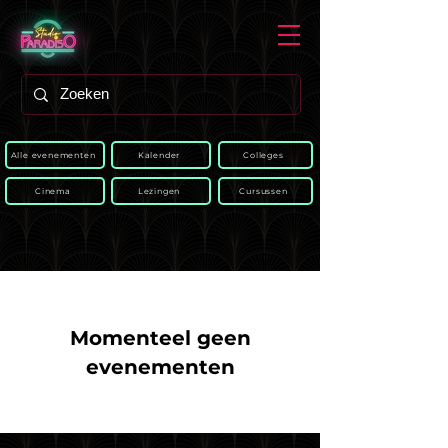
Alle evenementen
Kalender
Colleges
Cinema
Lezingen
Cursussen
Momenteel geen
evenementen