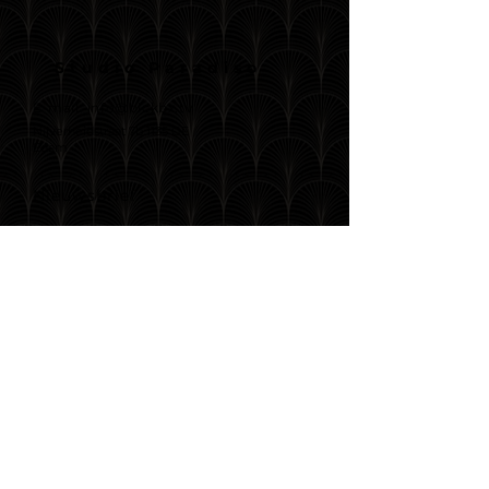
Studio Paradiso
E-mail:
info@blckbx.tv
Nijverheidstraat 7b 1135 GE
Edam
Nieuwsbrief
Meld u aan om op de hoogte
te blijven van alle events van
Studio Paradiso
E-mail
Abonneren
© 2024 Studio Paradiso