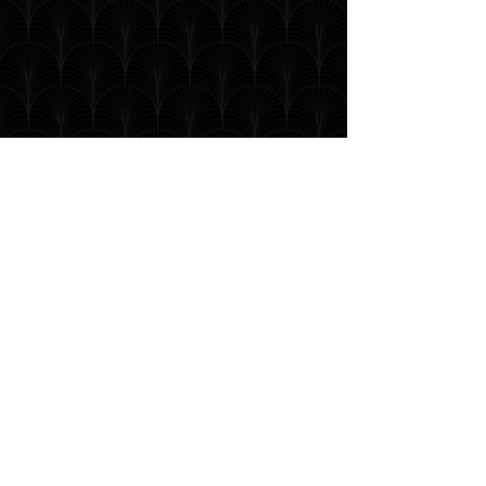
Studio Paradiso
E-mail:
info@blckbx.tv
Nijverheidstraat 7b 1135 GE
Edam
Nieuwsbrief