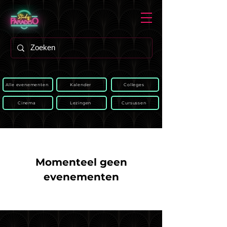
Alle evenementen
Kalender
Colleges
Cinema
Lezingen
Cursussen
Momenteel geen
evenementen