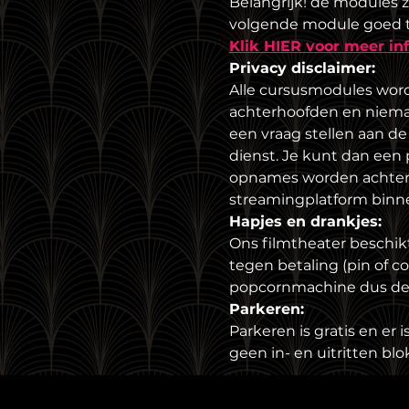
Belangrijk! de modules z
volgende module goed t
Klik HIER voor meer in
Privacy disclaimer:
Alle cursusmodules word
achterhoofden en niemand 
een vraag stellen aan de
dienst. Je kunt dan een p
opnames worden achter 
streamingplatform binn
Hapjes en drankjes:
Ons filmtheater beschik
tegen betaling (pin of c
popcornmachine dus de 
Parkeren:
Parkeren is gratis en er 
geen in- en uitritten blo