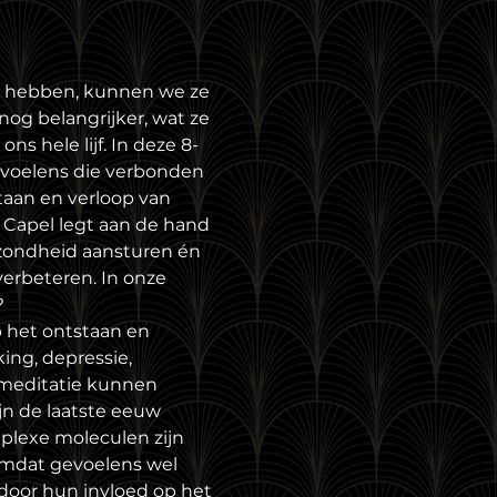
s hebben, kunnen we ze 
og belangrijker, wat ze 
s hele lijf. In deze 8-
evoelens die verbonden 
staan en verloop van 
 Capel legt aan de hand 
ezondheid aansturen én 
erbeteren. In onze 
 
 het ontstaan en 
ing, depressie, 
 meditatie kunnen 
n de laatste eeuw 
mplexe moleculen zijn 
mdat gevoelens wel 
rdoor hun invloed op het 