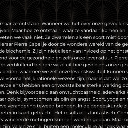
 maar ze ontstaan. Wanneer we het over onze gevoelen
ven. Maar hoe ze ontstaan, waar ze vandaan komen en, n
ten we vaak niet. Ze dwarrelen als een soort mist door on
gleraar Pierre Capel je door de wondere wereld van de g
rde biochemie. Zij zijn niet alleen van invloed op het ont
nd voor de gezondheid en zelfs onze levensduur. Pierre
 op verbluffend heldere wijze uit hoe gevoelens onze g
loeden, waarmee we zelf onze levenskwaliteit kunnen v
 voornamelijk rationele wezens zijn, maar is dat wel zo?
gevoelens hebben een onvoorstelbaar sterke werking op
kten. Denk bijvoorbeeld aan onvruchtbaarheid, aderverkalk
ar ook bij symptomen als pijn en angst. Sport, yoga en
ieve verandering teweeg brengen. In de geneeskunde zij
eter in kaart gebracht. Het resultaat is fantastisch. Co
geavanceerde metingen kunnen worden gedaan. Maar o
l zijn, vallen ze snel buiten een moleculaire aanpak waa