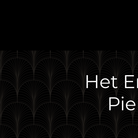
AUTO
NO
Het E
Pie