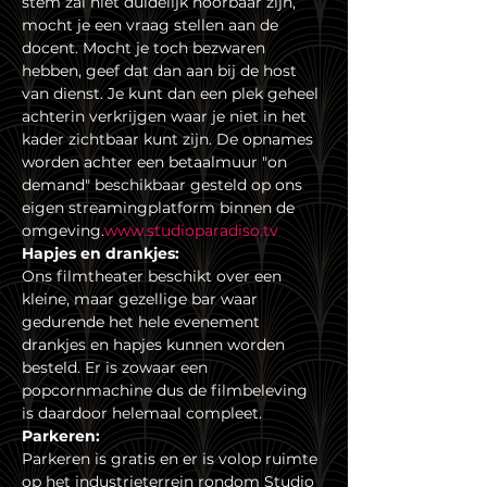
stem zal niet duidelijk hoorbaar zijn, 
mocht je een vraag stellen aan de 
docent. Mocht je toch bezwaren 
hebben, geef dat dan aan bij de host 
van dienst. Je kunt dan een plek geheel 
achterin verkrijgen waar je niet in het 
kader zichtbaar kunt zijn. De opnames 
worden achter een betaalmuur "on 
demand" beschikbaar gesteld op ons 
eigen streamingplatform binnen de 
omgeving.
www.studioparadiso.tv
Hapjes en drankjes:
Ons filmtheater beschikt over een 
kleine, maar gezellige bar waar 
gedurende het hele evenement 
drankjes en hapjes kunnen worden 
besteld. Er is zowaar een 
popcornmachine dus de filmbeleving 
is daardoor helemaal compleet.
Parkeren:
Parkeren is gratis en er is volop ruimte 
op het industrieterrein rondom Studio 