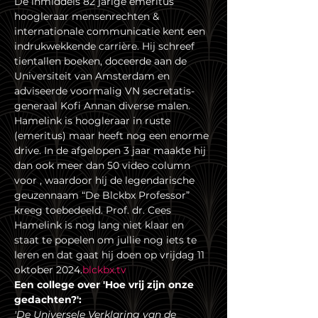
De inmiddels 82 jarige emeritus 
hoogleraar mensenrechten & 
internationale communicatie kent een 
indrukwekkende carrière. Hij schreef 
tientallen boeken, doceerde aan de 
Universiteit van Amsterdam en 
adviseerde voormalig VN secretatis-
generaal Kofi Annan diverse malen. 
Hamelink is hoogleraar in ruste 
(emeritus) maar heeft nog een enorme 
drive. In de afgelopen 3 jaar maakte hij 
dan ook meer dan 50 video column 
voor 
, waardoor hij de legendarische 
geuzennaam “De Blckbx Professor” 
kreeg toebedeeld. Prof. dr. Cees 
Hamelink is nog lang niet klaar en 
staat te popelen om jullie nog iets te 
leren en dat gaat hij doen op vrijdag 11 
oktober 2024.
blckbx.tv
Een college over 'Hoe vrij zijn onze 
gedachten?': 
'De Universele Verklaring van de 