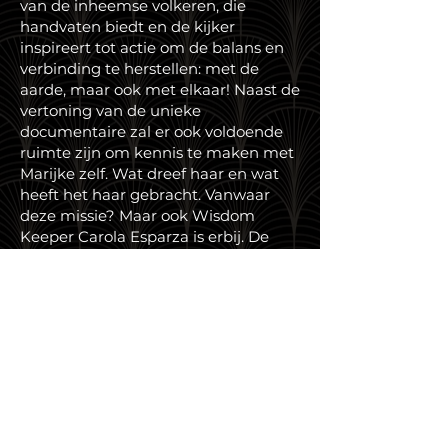
van de inheemse volkeren, die
handvaten biedt en de kijker
inspireert tot actie om de balans en
verbinding te herstellen: met de
aarde, maar ook met elkaar! Naast de
vertoning van de unieke
documentaire zal er ook voldoende
ruimte zijn om kennis te maken met
Marijke zelf. Wat dreef haar en wat
heeft het haar gebracht. Vanwaar
deze missie? Maar ook Wisdom
Keeper Carola Esparza is erbij. De
inheemse Wijsheidsdrager uit Chili is
in Nederland en zal graag met alle
aanwezigen dieper ingaan op de
taak die voor ons ligt.
Tickets kopen