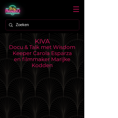
KIVA
Docu & Talk met Wisdom
Keeper Carola Esparza
en filmmaker Marijke
Kodden